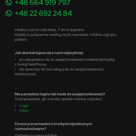
+48 664 919 797
+48 22 692 24 84
Infolinia czynna całą dobę, 7 dni w tygodniu.
Opłata za połączenie według taryfy operatora. Infolinia w języku
polskim.
Jak skontaktujesz się z nami najszybciej:
• po zalogowaniu się do swojej bankowości mobilnej skorzystaj
z funkcji VeloPhone,
• lub dzwoniąc do nas zaloguj się do swojej bankowości
telefonicznej.
Nie pamiętasz loginu lub hasła do swojej bankowości?
Tutaj sprawdzisz, jak w prosty sposób możesz odzyskać:
•
Login
•
Hasło
Chcesz porozmawiać o kredycie hipotecznym
i samochodowym?
Zadzwoń na naszą infolinię: