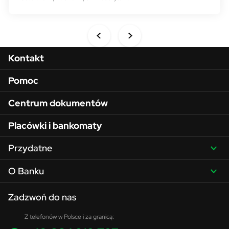
Menu w stopce
Kontakt
Pomoc
Centrum dokumentów
Placówki i bankomaty
Przydatne
O Banku
Zadzwoń do nas
Z telefonów w Polsce i za granicą: