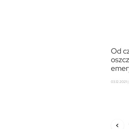
Od c
oszcz
emer
03.12.2021 |