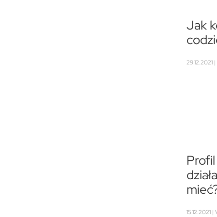
Jak k
codzi
29.12.2021 |
Profi
dział
mieć
15.12.2021 |