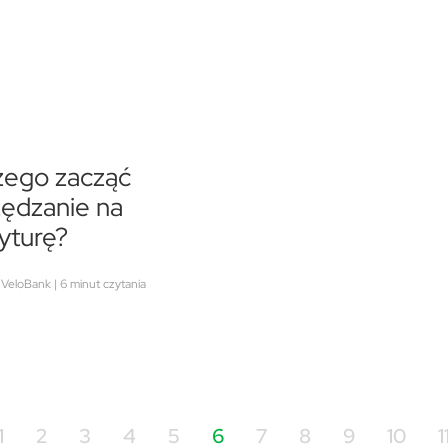
zego zacząć
ędzanie na
yturę?
 VeloBank | 6 minut czytania
1
2
3
4
5
6
7
8
9
10
1