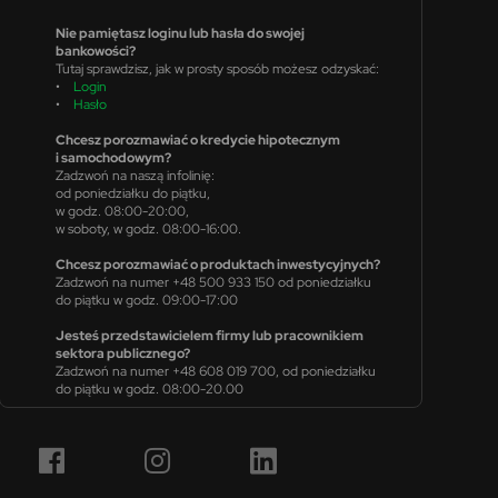
Nie pamiętasz loginu lub hasła do swojej
bankowości?
Tutaj sprawdzisz, jak w prosty sposób możesz odzyskać:
•
Login
•
Hasło
Chcesz porozmawiać o kredycie hipotecznym
i samochodowym?
Zadzwoń na naszą infolinię:
od poniedziałku do piątku,
w godz. 08:00-20:00,
w soboty, w godz. 08:00-16:00.
Chcesz porozmawiać o produktach inwestycyjnych?
Zadzwoń na numer +48 500 933 150 od poniedziałku
do piątku w godz. 09:00-17:00
Jesteś przedstawicielem firmy lub pracownikiem
sektora publicznego?
Zadzwoń na numer +48 608 019 700, od poniedziałku
do piątku w godz. 08:00-20.00