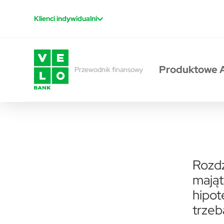
Przejdź do treści
Klienci indywidualni
Produktowe 
Przewodnik finansowy
Rozdz
mająt
hipot
trzeb