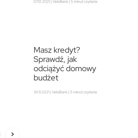
07.12.2021 | VeloBank | 5 minut czytania
Masz kredyt?
Sprawdź, jak
odciążyć domowy
budżet
30.11.2021 | VeloBank | 5 minut czytania
1