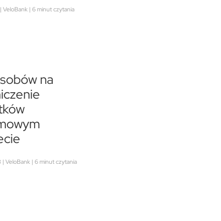
| VeloBank | 6 minut czytania
osobów na
iczenie
tków
omowym
ecie
| VeloBank | 6 minut czytania