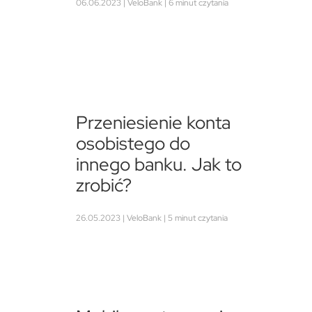
06.06.2023 | VeloBank | 6 minut czytania
Przeniesienie konta
osobistego do
innego banku. Jak to
zrobić?
26.05.2023 | VeloBank | 5 minut czytania