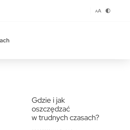
A
A
sach
Gdzie i jak
oszczędzać
w trudnych czasach?