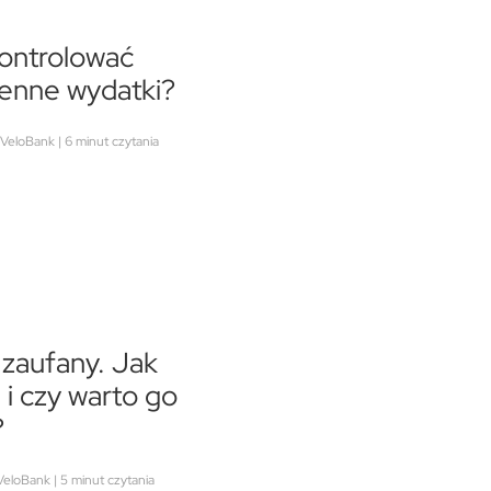
ontrolować
enne wydatki?
 VeloBank | 6 minut czytania
l zaufany. Jak
a i czy warto go
?
 VeloBank | 5 minut czytania