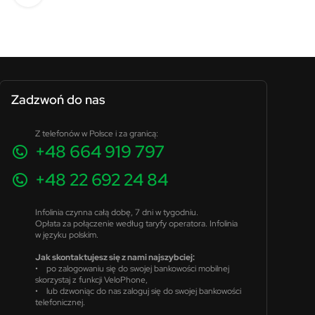
Zadzwoń do nas
Z telefonów w Polsce i za granicą:
+48 664 919 797
+48 22 692 24 84
Infolinia czynna całą dobę, 7 dni w tygodniu.
Opłata za połączenie według taryfy operatora. Infolinia
w języku polskim.
Jak skontaktujesz się z nami najszybciej:
• po zalogowaniu się do swojej bankowości mobilnej
skorzystaj z funkcji VeloPhone,
• lub dzwoniąc do nas zaloguj się do swojej bankowości
telefonicznej.