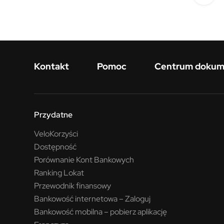
Menu w stopce
Kontakt
Pomoc
Centrum doku
Przydatne
VeloKorzyści
Dostępność
Porównanie Kont Bankowych
Ranking Lokat
Przewodnik finansowy
Bankowość internetowa – Zaloguj
Bankowość mobilna – pobierz aplikację