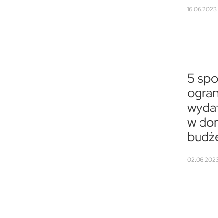
16.06.2023 
5 sp
ogran
wyda
w d
budż
02.06.2023 