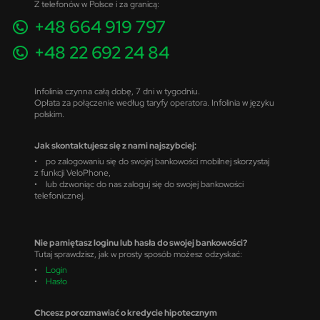
Z telefonów w Polsce i za granicą:
+48 664 919 797
+48 22 692 24 84
Infolinia czynna całą dobę, 7 dni w tygodniu.
Opłata za połączenie według taryfy operatora. Infolinia w języku
polskim.
Jak skontaktujesz się z nami najszybciej:
• po zalogowaniu się do swojej bankowości mobilnej skorzystaj
z funkcji VeloPhone,
• lub dzwoniąc do nas zaloguj się do swojej bankowości
telefonicznej.
Nie pamiętasz loginu lub hasła do swojej bankowości?
Tutaj sprawdzisz, jak w prosty sposób możesz odzyskać:
•
Login
•
Hasło
Chcesz porozmawiać o kredycie hipotecznym