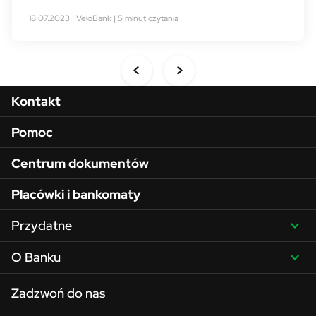
18.07.2023 | VeloBank | 5 minut czytania
Menu w stopce
Kontakt
Pomoc
Centrum dokumentów
Placówki i bankomaty
Przydatne
O Banku
Zadzwoń do nas