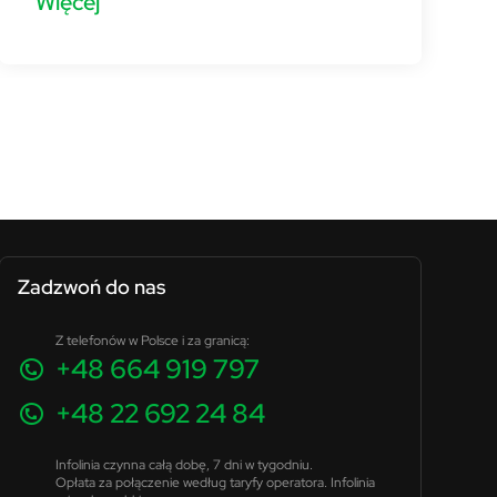
Więcej
Zadzwoń do nas
Z telefonów w Polsce i za granicą:
+48 664 919 797
+48 22 692 24 84
Infolinia czynna całą dobę, 7 dni w tygodniu.
Opłata za połączenie według taryfy operatora. Infolinia