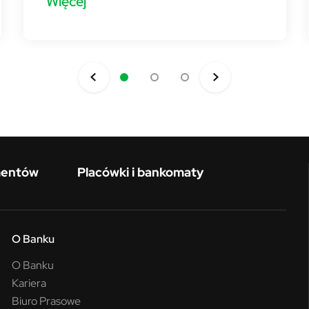
Więcej
mentów
Placówki i bankomaty
O Banku
O Banku
Kariera
Biuro Prasowe