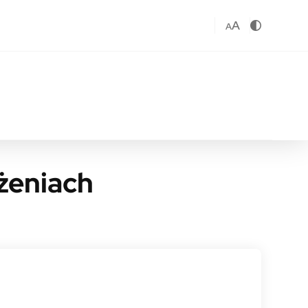
A
A
żeniach