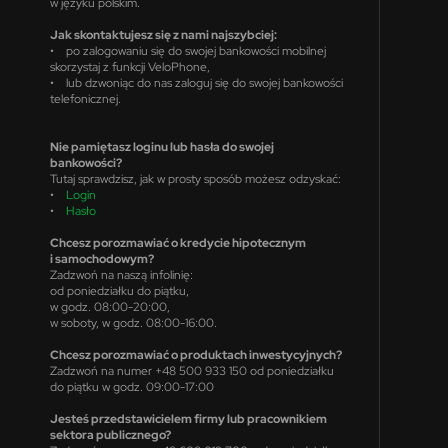
w języku polskim.
Jak skontaktujesz się z nami najszybciej:
• po zalogowaniu się do swojej bankowości mobilnej
skorzystaj z funkcji VeloPhone,
• lub dzwoniąc do nas zaloguj się do swojej bankowości
telefonicznej.
Nie pamiętasz loginu lub hasła do swojej
bankowości?
Tutaj sprawdzisz, jak w prosty sposób możesz odzyskać:
•
Login
•
Hasło
Chcesz porozmawiać o kredycie hipotecznym
i samochodowym?
Zadzwoń na naszą infolinię:
od poniedziałku do piątku,
w godz. 08:00-20:00,
w soboty, w godz. 08:00-16:00.
Chcesz porozmawiać o produktach inwestycyjnych?
Zadzwoń na numer +48 500 933 150 od poniedziałku
do piątku w godz. 09:00-17:00
Jesteś przedstawicielem firmy lub pracownikiem
sektora publicznego?