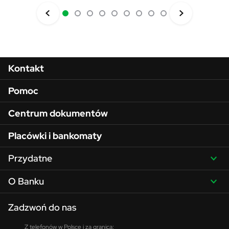
Menu w stopce
Kontakt
Pomoc
Centrum dokumentów
Placówki i bankomaty
Przydatne
O Banku
Zadzwoń do nas
Z telefonów w Polsce i za granicą: