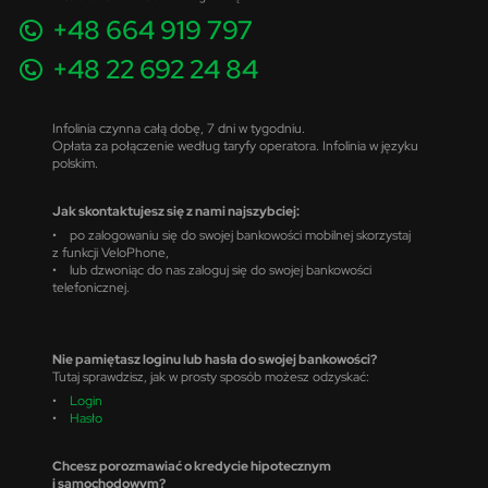
+48 664 919 797
+48 22 692 24 84
Infolinia czynna całą dobę, 7 dni w tygodniu.
Opłata za połączenie według taryfy operatora. Infolinia w języku
polskim.
Jak skontaktujesz się z nami najszybciej:
• po zalogowaniu się do swojej bankowości mobilnej skorzystaj
z funkcji VeloPhone,
• lub dzwoniąc do nas zaloguj się do swojej bankowości
telefonicznej.
Nie pamiętasz loginu lub hasła do swojej bankowości?
Tutaj sprawdzisz, jak w prosty sposób możesz odzyskać:
•
Login
•
Hasło
Chcesz porozmawiać o kredycie hipotecznym
i samochodowym?