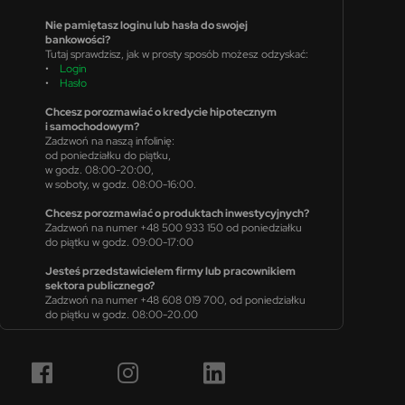
Nie pamiętasz loginu lub hasła do swojej
bankowości?
Tutaj sprawdzisz, jak w prosty sposób możesz odzyskać:
•
Login
•
Hasło
Chcesz porozmawiać o kredycie hipotecznym
i samochodowym?
Zadzwoń na naszą infolinię:
od poniedziałku do piątku,
w godz. 08:00-20:00,
w soboty, w godz. 08:00-16:00.
Chcesz porozmawiać o produktach inwestycyjnych?
Zadzwoń na numer +48 500 933 150 od poniedziałku
do piątku w godz. 09:00-17:00
Jesteś przedstawicielem firmy lub pracownikiem
sektora publicznego?
Zadzwoń na numer +48 608 019 700, od poniedziałku
do piątku w godz. 08:00-20.00