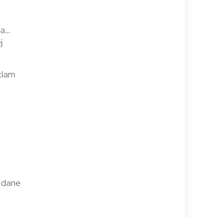
la…
j
klam
b dane