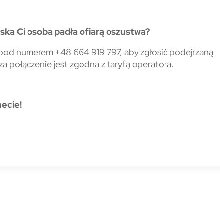
liska Ci osoba padła ofiarą oszustwa?
ią pod numerem +48 664 919 797, aby zgłosić podejrzaną
za połączenie jest zgodna z taryfą operatora.
ecie!