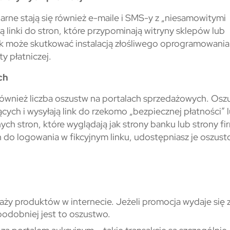
rne stają się również e-maile i SMS-y z „niesamowitymi
ą linki do stron, które przypominają witryny sklepów lub
 link może skutkować instalacją złośliwego oprogramowania
y płatniczej.
ch
również liczba oszustw na portalach sprzedażowych. Osz
ych i wysyłają link do rzekomo „bezpiecznej płatności” 
nych stron, które wyglądają jak strony banku lub strony fi
 do logowania w fikcyjnym linku, udostępniasz je oszus
aży produktów w internecie. Jeżeli promocja wydaje się 
podobniej jest to oszustwo.