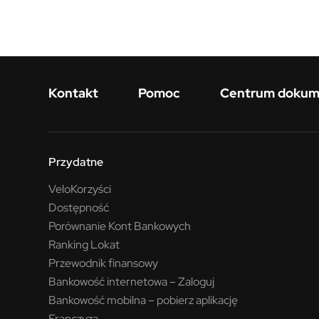
Menu w stopce
Kontakt
Pomoc
Centrum doku
Przydatne
VeloKorzyści
Dostępność
Porównanie Kont Bankowych
Ranking Lokat
Przewodnik finansowy
Bankowość internetowa – Zaloguj
Bankowość mobilna – pobierz aplikację
Franczyza