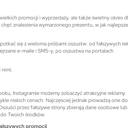
wielkich promocji i wyprzedaży, ale także świetny okres d
 chęć znalezienia wymarzonego prezentu, w jak najlepsze
otkać się z wieloma próbami oszustw: od fałszywych re
jrzane e-maile i SMS-y, po oszustwa na portalach
 nimi.
ooku, Instagramie możemy zobaczyć atrakcyjne reklamy
kle niskich cenach. Najczęściej jednak prowadzą one do
Oszuści przez fałszywe strony zbierają dane osobowe lu
p do Twoich środków.
fałszywych promocji