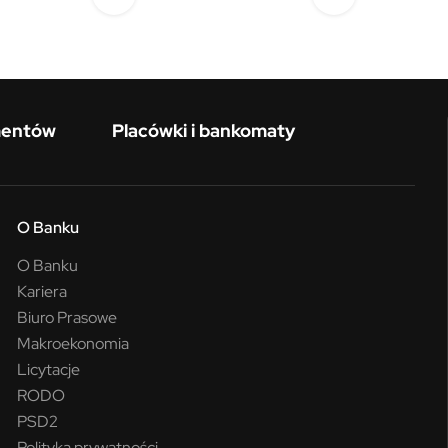
mentów
Placówki i bankomaty
O Banku
O Banku
Kariera
Biuro Prasowe
Makroekonomia
Licytacje
RODO
PSD2
Polityka prywatności