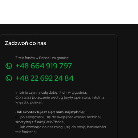
Zadzwoń do nas
Z telefonów w Polsce i za granicą:
+48 664 919 797
+48 22 692 24 84
Infolinia czynna całą dobę, 7 dni w tygodniu.
Opłata za połączenie według taryfy operatora. Infolinia
w języku polskim.
Jak skontaktujesz się z nami najszybciej:
• po zalogowaniu się do swojej bankowości mobilnej
skorzystaj z funkcji VeloPhone,
• lub dzwoniąc do nas zaloguj się do swojej bankowości
telefonicznej.