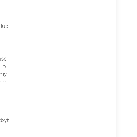
 lub
uści
lub
rmy
tom.
zbyt