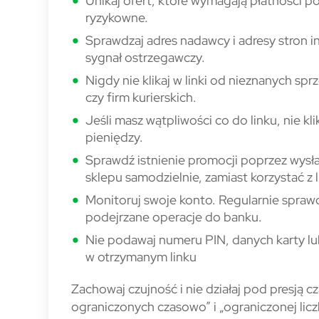
Unikaj ofert, które wymagają płatności p
ryzykowne.
Sprawdzaj adres nadawcy i adresy stron 
sygnał ostrzegawczy.
Nigdy nie klikaj w linki od nieznanych s
czy firm kurierskich.
Jeśli masz wątpliwości co do linku, nie kl
pieniędzy.
Sprawdź istnienie promocji poprzez wysł
sklepu samodzielnie, zamiast korzystać 
Monitoruj swoje konto. Regularnie sprawdza
podejrzane operacje do banku.
Nie podawaj numeru PIN, danych karty lub
w otrzymanym linku
Zachowaj czujność i nie działaj pod presją c
ograniczonych czasowo” i „ograniczonej lic