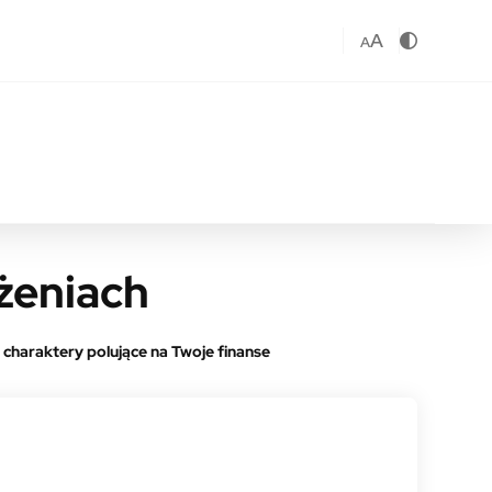
A
A
żeniach
e charaktery polujące na Twoje finanse