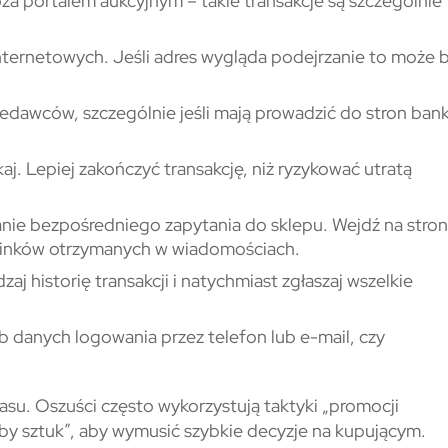
oza portalem aukcyjnym – takie transakcje są szczególnie
internetowych. Jeśli adres wygląda podejrzanie to może 
przedawców, szczególnie jeśli mają prowadzić do stron ba
ikaj. Lepiej zakończyć transakcję, niż ryzykować utratą
anie bezpośredniego zapytania do sklepu. Wejdź na stro
z linków otrzymanych w wiadomościach.
j historię transakcji i natychmiast zgłaszaj wszelkie
 danych logowania przez telefon lub e-mail, czy
zasu. Oszuści często wykorzystują taktyki „promocji
zby sztuk”, aby wymusić szybkie decyzje na kupującym.