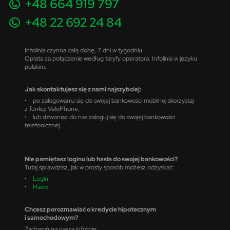
+48 664 919 797
+48 22 692 24 84
Infolinia czynna całą dobę, 7 dni w tygodniu.
Opłata za połączenie według taryfy operatora. Infolinia w języku
polskim.
Jak skontaktujesz się z nami najszybciej:
• po zalogowaniu się do swojej bankowości mobilnej skorzystaj
z funkcji VeloPhone,
• lub dzwoniąc do nas zaloguj się do swojej bankowości
telefonicznej.
Nie pamiętasz loginu lub hasła do swojej bankowości?
Tutaj sprawdzisz, jak w prosty sposób możesz odzyskać:
•
Login
•
Hasło
Chcesz porozmawiać o kredycie hipotecznym
i samochodowym?
Zadzwoń na naszą infolinię: