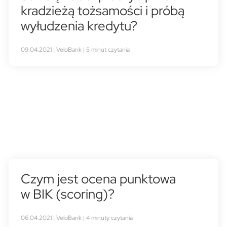
kradzieżą tożsamości i próbą
wyłudzenia kredytu?
09.04.2021 | VeloBank | 5 minut czytania
Czym jest ocena punktowa
w BIK (scoring)?
06.04.2021 | VeloBank | 4 minuty czytania