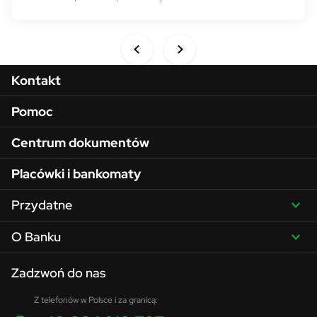
Menu w stopce
Kontakt
Pomoc
Centrum dokumentów
Placówki i bankomaty
Przydatne
O Banku
Zadzwoń do nas
Z telefonów w Polsce i za granicą: