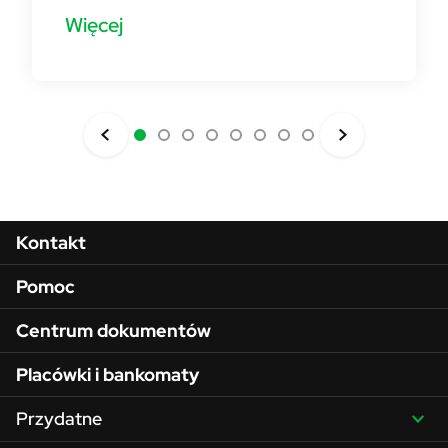
Więcej
Menu w stopce
Kontakt
Pomoc
Centrum dokumentów
Placówki i bankomaty
Przydatne