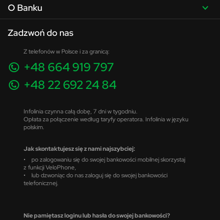
O Banku
Zadzwoń do nas
Z telefonów w Polsce i za granicą:
+48 664 919 797
+48 22 692 24 84
Infolinia czynna całą dobę, 7 dni w tygodniu.
Opłata za połączenie według taryfy operatora. Infolinia w języku
polskim.
Jak skontaktujesz się z nami najszybciej:
• po zalogowaniu się do swojej bankowości mobilnej skorzystaj
z funkcji VeloPhone,
• lub dzwoniąc do nas zaloguj się do swojej bankowości
telefonicznej.
Nie pamiętasz loginu lub hasła do swojej bankowości?