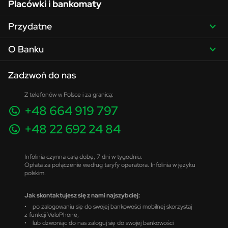
Placówki i bankomaty
Przydatne
O Banku
Zadzwoń do nas
Z telefonów w Polsce i za granicą:
+48 664 919 797
+48 22 692 24 84
Infolinia czynna całą dobę, 7 dni w tygodniu.
Opłata za połączenie według taryfy operatora. Infolinia w języku
polskim.
Jak skontaktujesz się z nami najszybciej:
• po zalogowaniu się do swojej bankowości mobilnej skorzystaj
z funkcji VeloPhone,
• lub dzwoniąc do nas zaloguj się do swojej bankowości