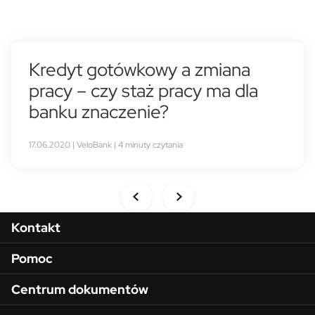
Kredyt gotówkowy a zmiana
pracy – czy staż pracy ma dla
banku znaczenie?
17.06.2020 | VeloBank | 4 minuty czytania
Menu w stopce
Kontakt
Pomoc
Centrum dokumentów