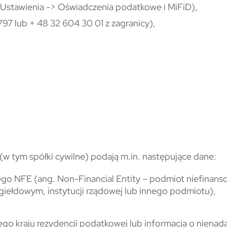
Ustawienia -> Oświadczenia podatkowe i MiFiD),
797 lub + 48 32 604 30 01 z zagranicy),
(w tym spółki cywilne) podają m.in. następujące dane:
wnego NFE (ang. Non-Financial Entity – podmiot niefin
ełdowym, instytucji rządowej lub innego podmiotu),
ego kraju rezydencji podatkowej lub informacja o nienad