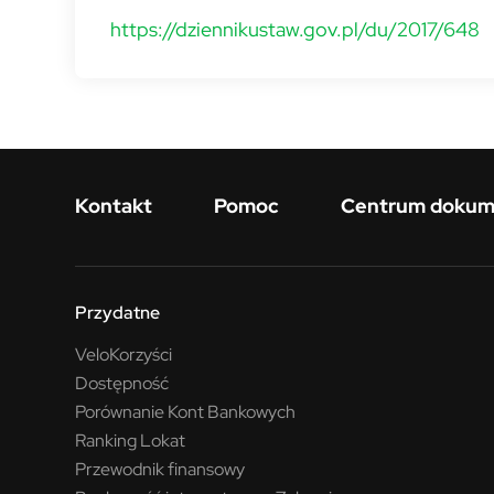
https://dziennikustaw.gov.pl/du/2017/648
Menu w stopce
Kontakt
Pomoc
Centrum doku
Przydatne
VeloKorzyści
Dostępność
Porównanie Kont Bankowych
Ranking Lokat
Przewodnik finansowy