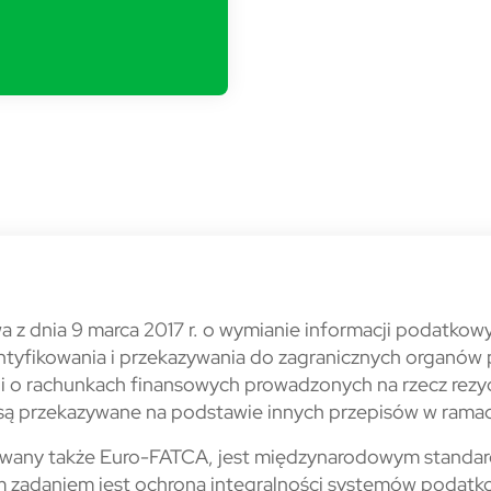
wa z dnia 9 marca 2017 r. o wymianie informacji podatko
entyfikowania i przekazywania do zagranicznych organó
ji o rachunkach finansowych prowadzonych na rzecz rezy
są przekazywane na podstawie innych przepisów w rama
wany także Euro-FATCA, jest międzynarodowym standar
 zadaniem jest ochrona integralności systemów podatko