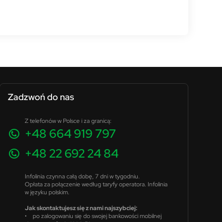
Zadzwoń do nas
Z telefonów w Polsce i za granicą:
+48 664 919 797
+48 22 692 24 84
Infolinia czynna całą dobę, 7 dni w tygodniu.
Opłata za połączenie według taryfy operatora. Infolinia
w języku polskim.
Jak skontaktujesz się z nami najszybciej:
• po zalogowaniu się do swojej bankowości mobilnej