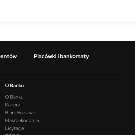
mentów
Placówki i bankomaty
O Banku
O Banku
Kariera
Biuro Prasowe
Makroekonomia
Licytacje