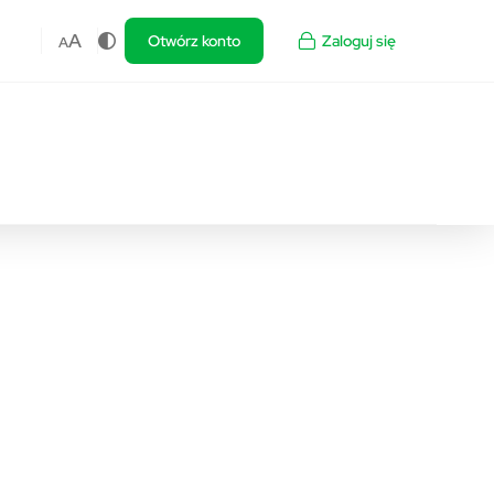
A
Otwórz konto
Zaloguj się
A