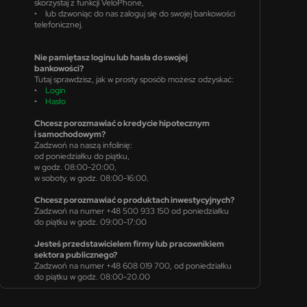
skorzystaj z funkcji VeloPhone,
• lub dzwoniąc do nas zaloguj się do swojej bankowości
telefonicznej.
Nie pamiętasz loginu lub hasła do swojej
bankowości?
Tutaj sprawdzisz, jak w prosty sposób możesz odzyskać:
•
Login
•
Hasło
Chcesz porozmawiać o kredycie hipotecznym
i samochodowym?
Zadzwoń na naszą infolinię:
od poniedziałku do piątku,
w godz. 08:00-20:00,
w soboty, w godz. 08:00-16:00.
Chcesz porozmawiać o produktach inwestycyjnych?
Zadzwoń na numer +48 500 933 150 od poniedziałku
do piątku w godz. 09:00-17:00
Jesteś przedstawicielem firmy lub pracownikiem
sektora publicznego?
Zadzwoń na numer +48 608 019 700, od poniedziałku
do piątku w godz. 08:00-20.00