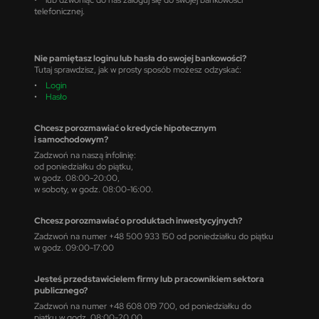
telefonicznej.
Nie pamiętasz loginu lub hasła do swojej bankowości?
Tutaj sprawdzisz, jak w prosty sposób możesz odzyskać:
•
Login
•
Hasło
Chcesz porozmawiać o kredycie hipotecznym
i samochodowym?
Zadzwoń na naszą infolinię:
od poniedziałku do piątku,
w godz. 08:00-20:00,
w soboty, w godz. 08:00-16:00.
Chcesz porozmawiać o produktach inwestycyjnych?
Zadzwoń na numer +48 500 933 150 od poniedziałku do piątku
w godz. 09:00-17:00
Jesteś przedstawicielem firmy lub pracownikiem sektora
publicznego?
Zadzwoń na numer +48 608 019 700, od poniedziałku do
piątku w godz. 08:00-20.00