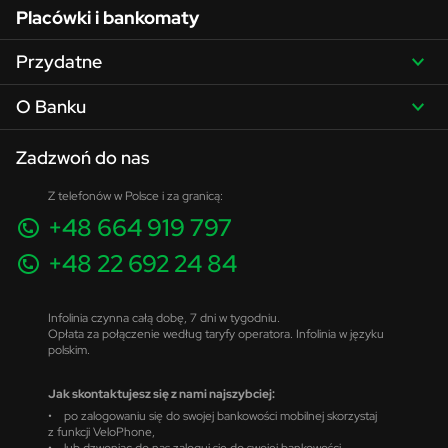
Placówki i bankomaty
Przydatne
O Banku
Zadzwoń do nas
Z telefonów w Polsce i za granicą:
+48 664 919 797
+48 22 692 24 84
Infolinia czynna całą dobę, 7 dni w tygodniu.
Opłata za połączenie według taryfy operatora. Infolinia w języku
polskim.
Jak skontaktujesz się z nami najszybciej:
• po zalogowaniu się do swojej bankowości mobilnej skorzystaj
z funkcji VeloPhone,
• lub dzwoniąc do nas zaloguj się do swojej bankowości