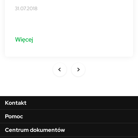
31.07.2018
Więcej
Menu w stopce
Kontakt
Pomoc
Centrum dokumentów