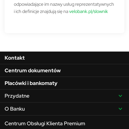
odpowiadające im nazwy usług reprezentatywnych
i ich definicje znajdują się na
velobank.pl/slownik
Menu w stopce
Kontakt
Centrum dokumentów
Placówki i bankomaty
Przydatne
O Banku
Centrum Obsługi Klienta Premium