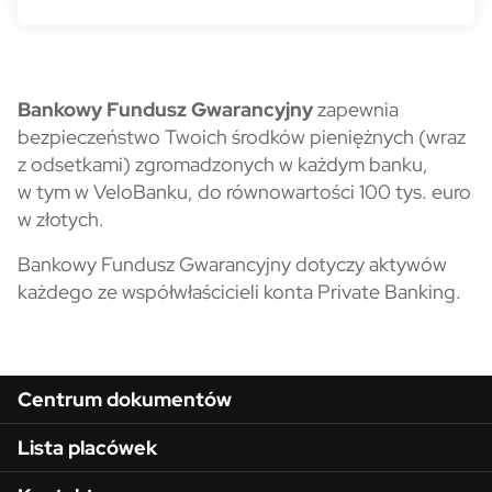
Bankowy Fundusz Gwarancyjny 
Bankowy Fundusz Gwarancyjny
zapewnia
bezpieczeństwo Twoich środków pieniężnych (wraz
z odsetkami) zgromadzonych w każdym banku,
w tym w VeloBanku, do równowartości 100 tys. euro
w złotych.
Bankowy Fundusz Gwarancyjny dotyczy aktywów
każdego ze współwłaścicieli konta Private Banking.
Menu w stopce
Centrum dokumentów
Lista placówek