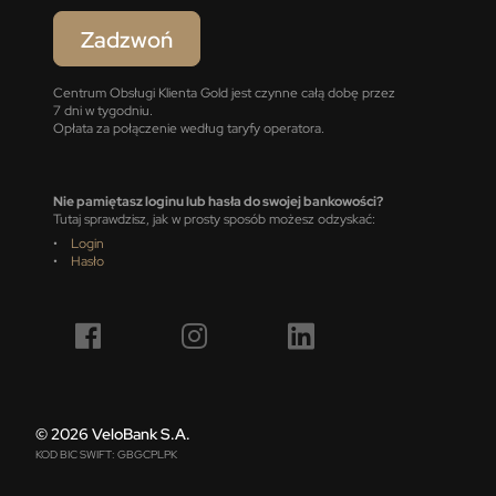
Zadzwoń
Centrum Obsługi Klienta Gold jest czynne całą dobę przez
7 dni w tygodniu.
Opłata za połączenie według taryfy operatora.
Nie pamiętasz loginu lub hasła do swojej bankowości?
Tutaj sprawdzisz, jak w prosty sposób możesz odzyskać:
•
Login
•
Hasło
© 2026 VeloBank S.A.
KOD BIC SWIFT: GBGCPLPK