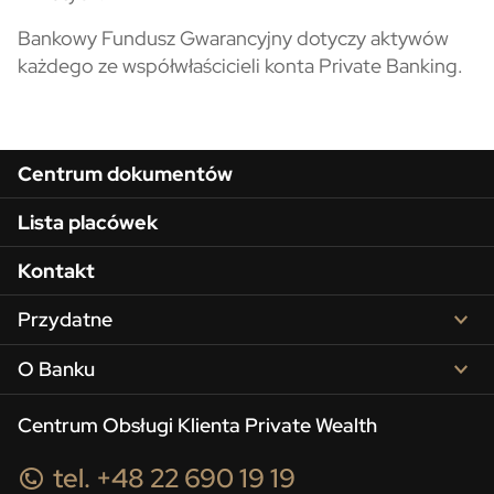
Bankowy Fundusz Gwarancyjny dotyczy aktywów
każdego ze współwłaścicieli konta Private Banking.
Menu w stopce
Centrum dokumentów
Lista placówek
Kontakt
Przydatne
O Banku
Centrum Obsługi Klienta Private Wealth
tel. +48 22 690 19 19