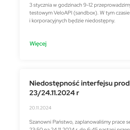
3 stycznia w godzinach 9-12 przeprowadzim
testowym VeloAPI (sandbox). W tym czasie 
i korporacyjnych będzie niedostępny.
Więcej
Niedostępność interfejsu pro
23/24.11.2024 r
20.11.2024
Szanowni Państwo, zaplanowaliśmy prace ser
23:50 na 24.11.2024 r. do 6:45 nastąpi prz