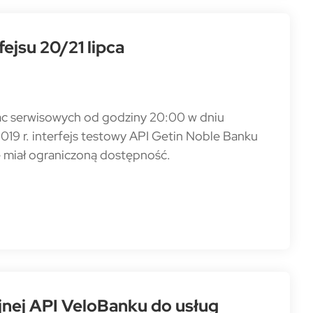
ejsu 20/21 lipca
ac serwisowych od godziny 20:00 w dniu
2019 r. interfejs testowy API Getin Noble Banku
 miał ograniczoną dostępność.
jnej API VeloBanku do usług